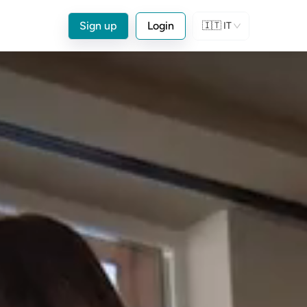
Sign up
Login
🇮🇹
IT